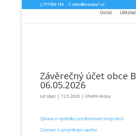
777 800 169
obec@brezany1.cz
ÚVOD
ÚŘEDNÍ
Závěrečný účet obce B
06.05.2026
od
obec
|
12.5.2026
|
Úřední deska
Zprava o vysledku prezkoumani hosp.obce
Zaznam o projednani navrhu