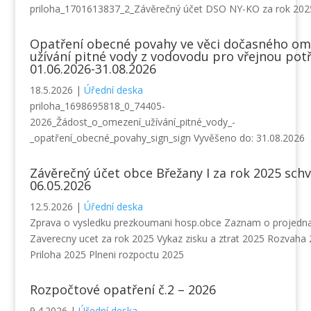
priloha_1701613837_2_Závěrečný účet DSO NY-KO za rok 202
Opatření obecné povahy ve věci dočasného o
užívání pitné vody z vodovodu pro vřejnou pot
01.06.2026-31.08.2026
18.5.2026
|
Úřední deska
priloha_1698695818_0_74405-
2026_Žádost_o_omezení_užívání_pitné_vody_-
_opatření_obecné_povahy_sign_sign Vyvěšeno do: 31.08.2026
Závěrečný účet obce Břežany I za rok 2025 sch
06.05.2026
12.5.2026
|
Úřední deska
Zprava o vysledku prezkoumani hosp.obce Zaznam o projedna
Zaverecny ucet za rok 2025 Vykaz zisku a ztrat 2025 Rozvaha
Priloha 2025 Plneni rozpoctu 2025
Rozpočtové opatření č.2 – 2026
9.4.2026
|
Úřední deska