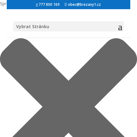
Spravovat Souhlas s cookies
777 800 169
obec@brezany1.cz
Vybrat Stránku