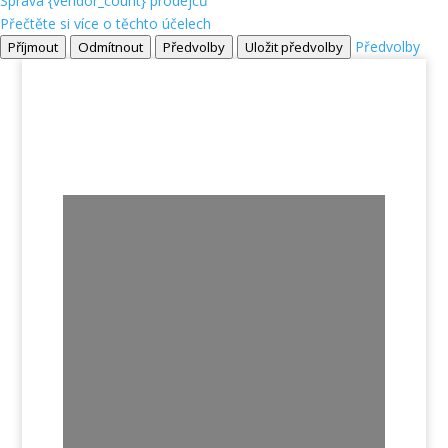
Správa {vendor_count} prodejců
Přečtěte si více o těchto účelech
Předvolby
Příjmout
Odmítnout
Předvolby
Uložit předvolby