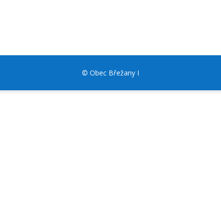
© Obec Břežany I