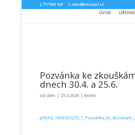
777 800 169
obec@brezany1.cz
ÚVOD
ÚŘEDNÍ
Pozvánka ke zkouškám 
dnech 30.4. a 25.6.
od
obec
|
25.3.2026
|
Archív
priloha_1669203233_1_Pozvanka_ke_zkouskam_z