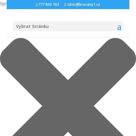
Spravovat Souhlas s cookies
777 800 169
obec@brezany1.cz
Vybrat Stránku