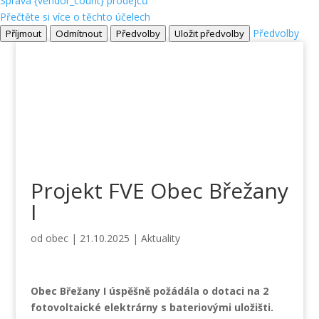
Správa {vendor_count} prodejců
Přečtěte si více o těchto účelech
Předvolby
Příjmout
Odmítnout
Předvolby
Uložit předvolby
Projekt FVE Obec Břežany
I
od
obec
|
21.10.2025
|
Aktuality
Obec Břežany I úspěšně požádála o dotaci na 2
fotovoltaické elektrárny s bateriovými uložišti.