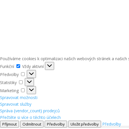
Používáme cookies k optimalizaci našich webových stránek a našich 
Funkční
Funkční
Vždy aktivní
Předvolby
Předvolby
Statistiky
Statistiky
Marketing
Marketing
Spravovat možnosti
Spravovat služby
Správa {vendor_count} prodejců
Přečtěte si více o těchto účelech
Předvolby
Příjmout
Odmítnout
Předvolby
Uložit předvolby