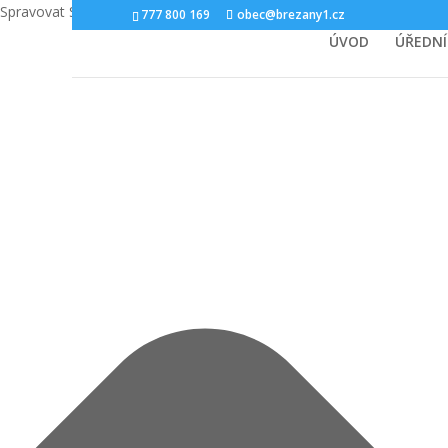
Spravovat Souhlas s cookies
777 800 169
obec@brezany1.cz
ÚVOD
ÚŘEDNÍ