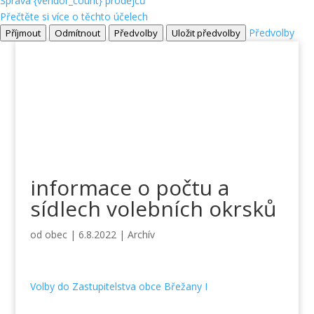
Správa {vendor_count} prodejců
Přečtěte si více o těchto účelech
Předvolby
Příjmout
Odmítnout
Předvolby
Uložit předvolby
informace o počtu a
sídlech volebních okrsků
od
obec
|
6.8.2022
|
Archív
Volby do Zastupitelstva obce Břežany I