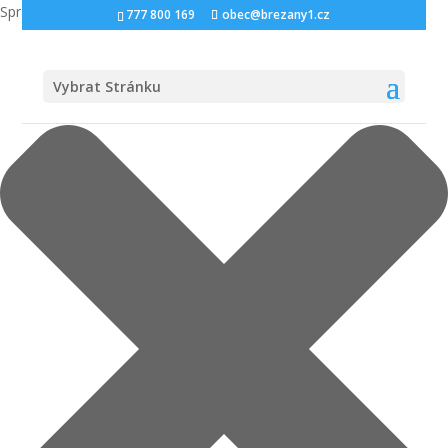
Spravovat Souhlas s cookies
777 800 169
obec@brezany1.cz
Vybrat Stránku