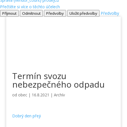
Správa {vendor_count} prodejců
Přečtěte si více o těchto účelech
Předvolby
Příjmout
Odmítnout
Předvolby
Uložit předvolby
Termín svozu
nebezpečného odpadu
od
obec
|
16.8.2021
|
Archív
Dobrý den přeji