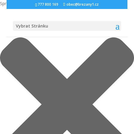
Spravovat Souhlas s cookies
777 800 169
obec@brezany1.cz
Vybrat Stránku