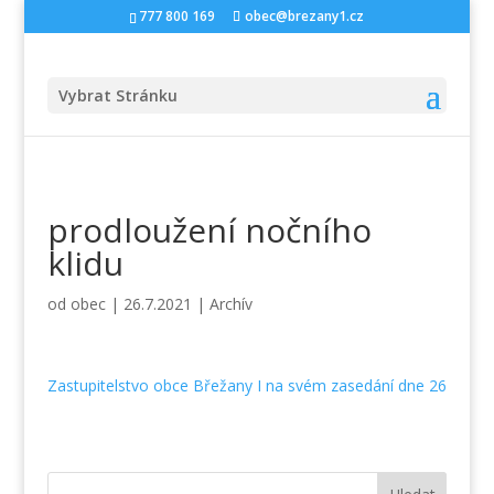
777 800 169
obec@brezany1.cz
Vybrat Stránku
prodloužení nočního
klidu
od
obec
|
26.7.2021
|
Archív
Zastupitelstvo obce Břežany I na svém zasedání dne 26