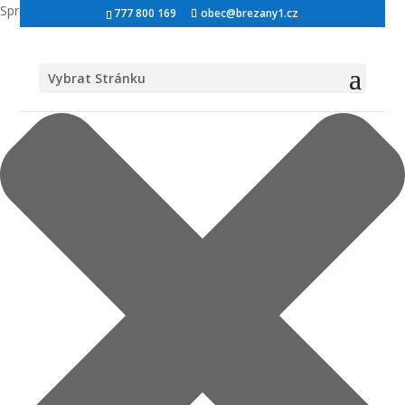
Spravovat Souhlas s cookies
777 800 169
obec@brezany1.cz
Vybrat Stránku