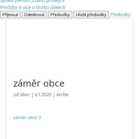
Správa {vendor_count} prodejců
Přečtěte si více o těchto účelech
Předvolby
Příjmout
Odmítnout
Předvolby
Uložit předvolby
záměr obce
od
obec
|
6.1.2020
|
Archív
záměr obce 3