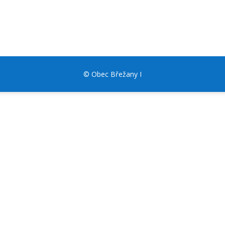
© Obec Břežany I