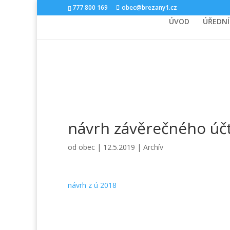
777 800 169
obec@brezany1.cz
ÚVOD
ÚŘEDNÍ
návrh závěrečného účt
od
obec
|
12.5.2019
|
Archív
návrh z ú 2018